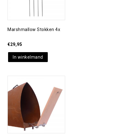
Marshmallow Stokken 4x
€
29,95
In winkelmand
Toevoegen aan
verlanglijst