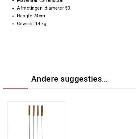
Materiaal: cortenstaal
Afmetingen: diameter 50
Hoogte 74cm
Gewicht 14 kg
Andere suggesties…
Toevoegen aan
verlanglijst