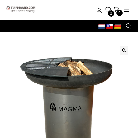
0
0
🔍