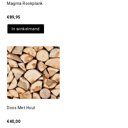
Magma Rookplank
€
89,95
In winkelmand
Toevoegen aan
verlanglijst
Doos Met Hout
€
40,00