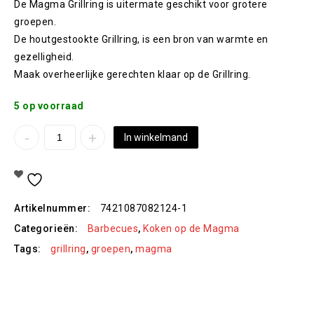
De Magma Grillring is uitermate geschikt voor grotere
groepen.
De houtgestookte Grillring, is een bron van warmte en
gezelligheid.
Maak overheerlijke gerechten klaar op de Grillring.
5 op voorraad
In winkelmand
Toevoegen Aan Verlanglijst
Artikelnummer:
7421087082124-1
Categorieën:
Barbecues
,
Koken op de Magma
Tags:
grillring
,
groepen
,
magma