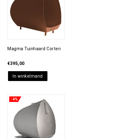
verlanglijst
Magma Tuinhaard Corten
€
395,00
In winkelmand
-4%
Toevoegen aan
verlanglijst