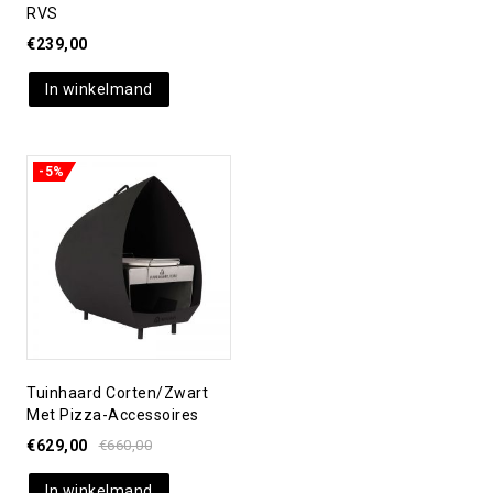
RVS
€
239,00
In winkelmand
-5%
Toevoegen aan
verlanglijst
Tuinhaard Corten/zwart
Met Pizza-Accessoires
€
629,00
€
660,00
In winkelmand