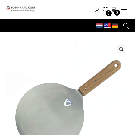
0
0
🔍