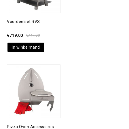
Voordeelset RVS
€
719,00
€
747,00
In winkelmand
Toevoegen aan
verlanglijst
Pizza Oven Accessoires