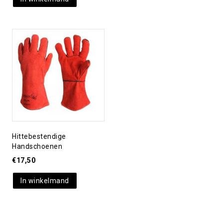
Toevoegen aan
verlanglijst
Hittebestendige
Handschoenen
€
17,50
In winkelmand