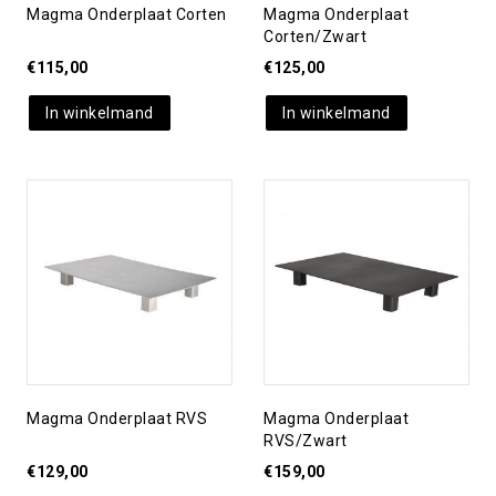
Magma Onderplaat Corten
Magma Onderplaat
Corten/zwart
€
115,00
€
125,00
In winkelmand
In winkelmand
Toevoegen aan
Toevoegen aan
verlanglijst
verlanglijst
Magma Onderplaat RVS
Magma Onderplaat
RVS/zwart
€
129,00
€
159,00