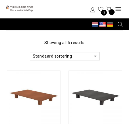
0
0
Showing all 5 results
Standaard sortering
Toevoegen aan
Toevoegen aan
verlanglijst
verlanglijst