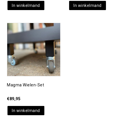
In winkelmand
In winkelmand
Toevoegen aan
verlanglijst
Magma Wielen-Set
€
89,95
In winkelmand