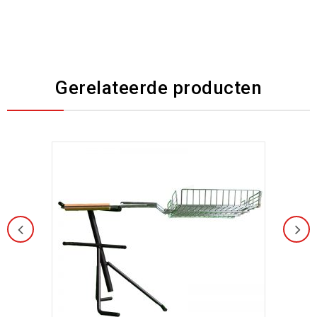
Gerelateerde producten
Toevoegen aan
verlanglijst