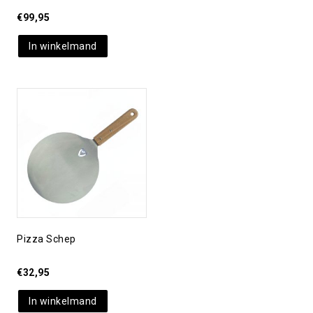
€
99,95
In winkelmand
Toevoegen aan
verlanglijst
Pizza Schep
€
32,95
In winkelmand