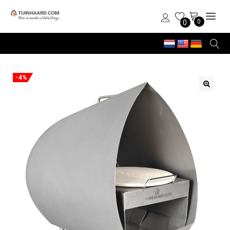
0
0
-4%
🔍