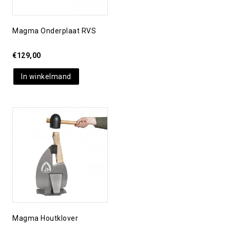
Magma Onderplaat RVS
€
129,00
In winkelmand
Toevoegen aan
verlanglijst
Magma Houtklover