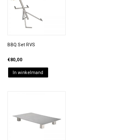
verlanglijst
BBQ Set RVS
€
80,00
In winkelmand
Toevoegen aan
verlanglijst