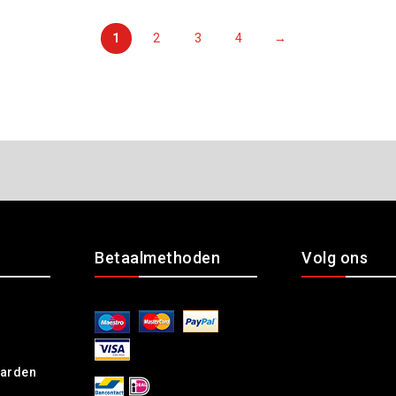
1
2
3
4
→
Betaalmethoden
Volg ons
arden