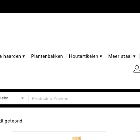
e haarden ▾
Plantenbakken
Houtartikelen ▾
Meer staal ▾
rieën
rdt getoond