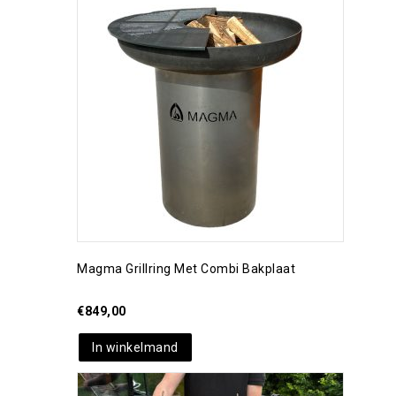
Toevoegen aan
verlanglijst
Magma Grillring Met Combi Bakplaat
€
849,00
In winkelmand