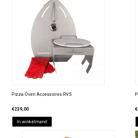
Toevoegen aan
verlanglijst
Pizza Oven Accessoires RVS
P
€
239,00
€
In winkelmand