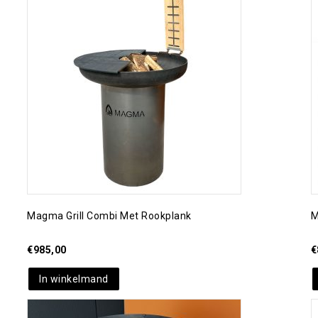
Toevoegen aan
verlanglijst
Magma Grill Combi Met Rookplank
M
€
985,00
€
In winkelmand