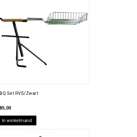
Toevoegen aan
verlanglijst
BQ Set RVS/zwart
85,00
In winkelmand