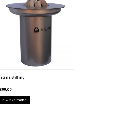
Toevoegen aan
verlanglijst
agma Grillring
899,00
In winkelmand