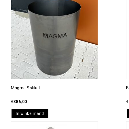
Toevoegen aan
verlanglijst
Magma Sokkel
B
€
386,00
€
In winkelmand