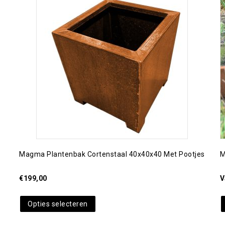
Toevoegen aan
verlanglijst
Magma Plantenbak Cortenstaal 40x40x40 Met Pootjes
M
€
199,00
V
Opties selecteren