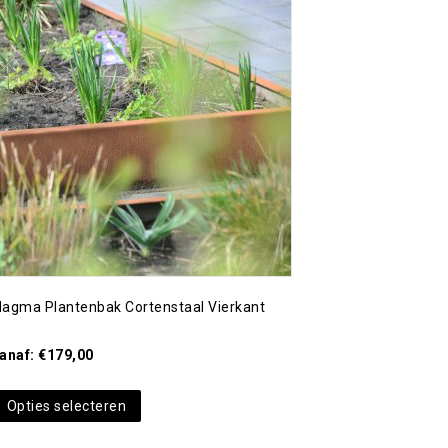
Toevoegen aan
verlanglijst
agma Plantenbak Cortenstaal Vierkant
anaf:
€
179,00
Opties selecteren