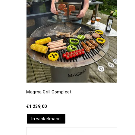
Toevoegen aan
verlanglijst
Magma Grill Compleet
€
1.239,00
In winkelmand