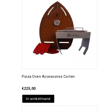
Toevoegen aan
verlanglijst
Pizza Oven Accessoires Corten
€
225,00
In winkelmand