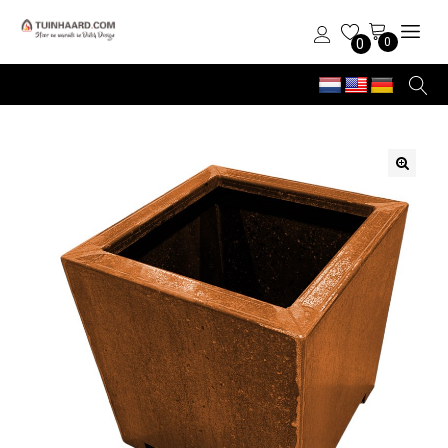
0
0
🔍