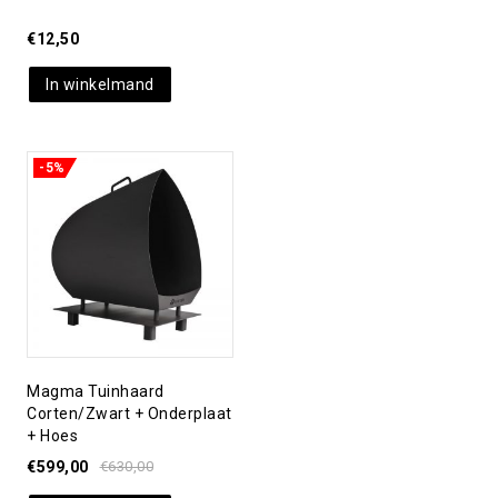
€
12,50
In winkelmand
-5%
Toevoegen aan
verlanglijst
Magma Tuinhaard
Corten/zwart + Onderplaat
+ Hoes
€
599,00
€
630,00