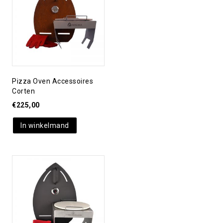
verlanglijst
Pizza Oven Accessoires
Corten
€
225,00
In winkelmand
Toevoegen aan
verlanglijst