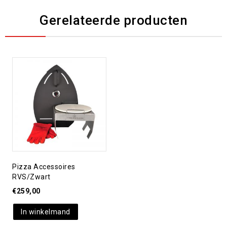
Gerelateerde producten
Toevoegen aan
verlanglijst
Pizza Accessoires
RVS/zwart
€
259,00
In winkelmand