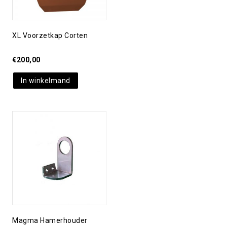
XL Voorzetkap Corten
€
200,00
In winkelmand
Toevoegen aan
verlanglijst
Magma Hamerhouder