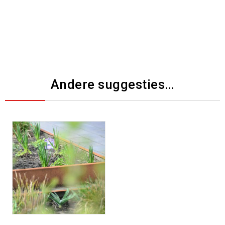
Andere suggesties…
Toevoegen aan
verlanglijst