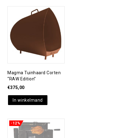
Toevoegen aan
verlanglijst
Magma Tuinhaard Corten
“RAW Edition”
€
375,00
In winkelmand
-12%
Toevoegen aan