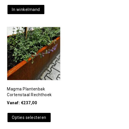
In winkelmand
Toevoegen aan
verlanglijst
Magma Plantenbak
Cortenstaal Rechthoek
Vanaf:
€
237,00
Opties selecteren