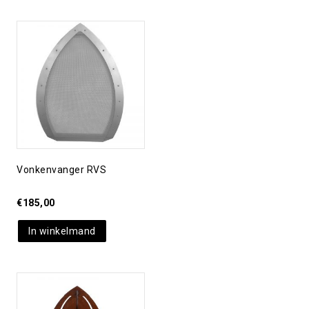
Toevoegen aan
verlanglijst
Vonkenvanger RVS
€
185,00
In winkelmand
Toevoegen aan