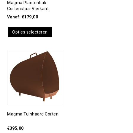
Magma Plantenbak
Cortenstaal Vierkant
Vanaf:
€
179,00
Opties selecteren
Toevoegen aan
verlanglijst
Magma Tuinhaard Corten
€
395,00