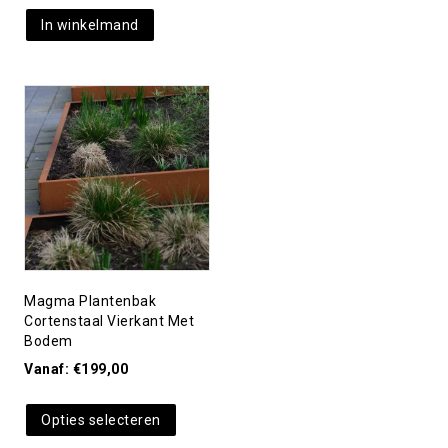
In winkelmand
Toevoegen aan
verlanglijst
Magma Plantenbak
Cortenstaal Vierkant Met
Bodem
Vanaf:
€
199,00
Opties selecteren