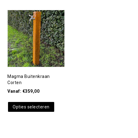
Toevoegen aan
verlanglijst
Magma Buitenkraan
Corten
Vanaf:
€
359,00
Opties selecteren