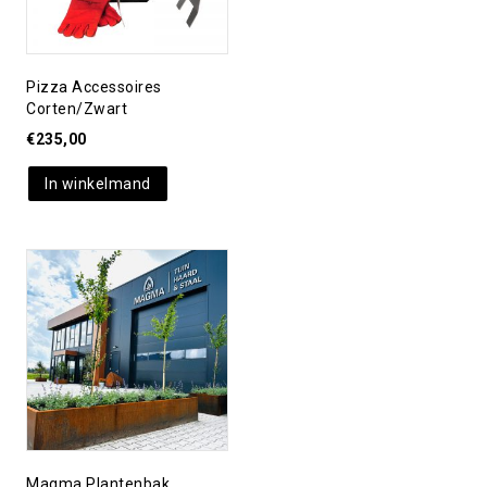
Pizza Accessoires
Corten/zwart
€
235,00
In winkelmand
Toevoegen aan
verlanglijst
Magma Plantenbak