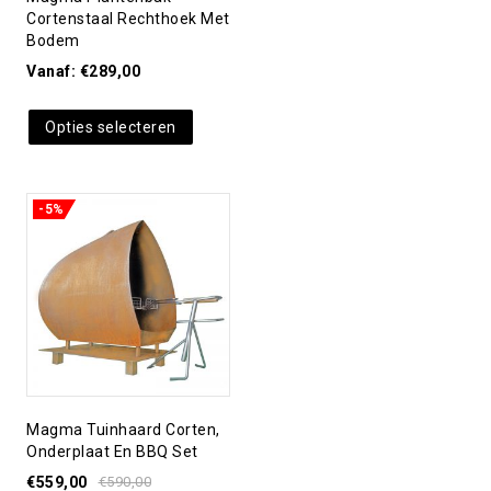
Cortenstaal Rechthoek Met
Bodem
Vanaf:
€
289,00
Opties selecteren
-5%
Toevoegen aan
verlanglijst
Magma Tuinhaard Corten,
Onderplaat En BBQ Set
€
559,00
€
590,00