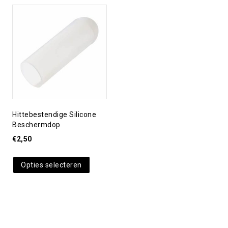
Toevoegen aan
verlanglijst
Hittebestendige Silicone
Beschermdop
€
2,50
Opties selecteren