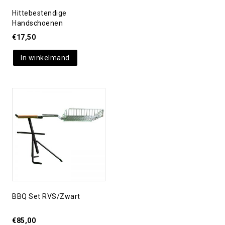
Hittebestendige
Handschoenen
€
17,50
In winkelmand
Toevoegen aan
verlanglijst
BBQ Set RVS/zwart
€
85,00