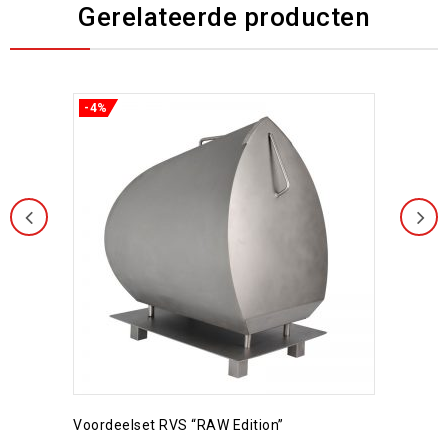
Gerelateerde producten
-4%
Toevoegen aan
verlanglijst
Voordeelset RVS “RAW Edition”