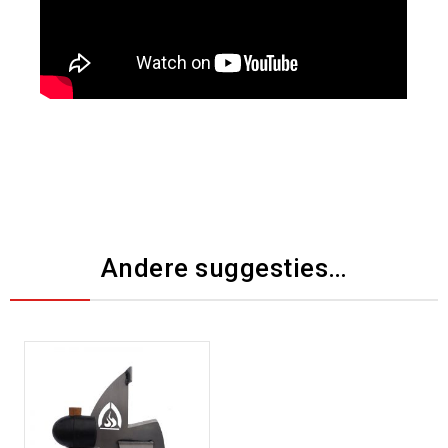
Andere suggesties…
Toevoegen aan
verlanglijst