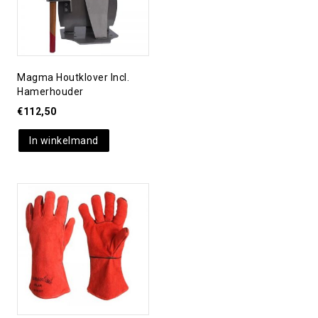
Magma Houtklover Incl.
Hamerhouder
€
112,50
In winkelmand
Toevoegen aan
verlanglijst