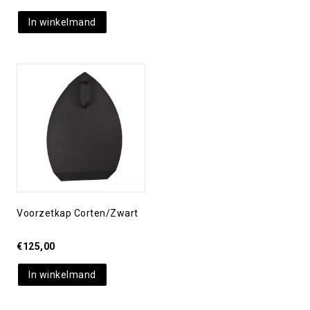
In winkelmand
Toevoegen aan
verlanglijst
Voorzetkap Corten/zwart
€
125,00
In winkelmand