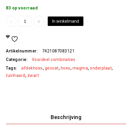
83 op voorraad
In winkelmand
Toevoegen Aan Verlanglijst
Artikelnummer:
7421087083121
Categorie:
Voordeel combinaties
Tags:
afdekhoes
,
gecoat
,
hoes
,
magma
,
onderplaat
,
tuinhaard
,
zwart
Beschrijving