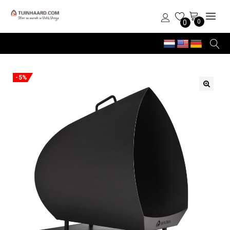
0
0
-5%
🔍