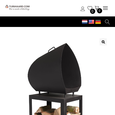
0
0
🔍