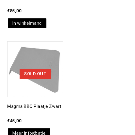
€
85,00
In winkelmand
Toevoegen aan
verlanglijst
SOLD OUT
Magma BBQ Plaatje Zwart
€
45,00
Meer informatie