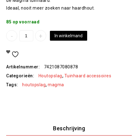
de Magma tuinhaard.
Ideaal, nooit meer zoeken naar haardhout.
85 op voorraad
In winkelmand
Toevoegen Aan Verlanglijst
Artikelnummer:
7421087080878
Categorieën:
Houtopslag
,
Tuinhaard accessoires
Tags:
houtopslag
,
magma
Beschrijving