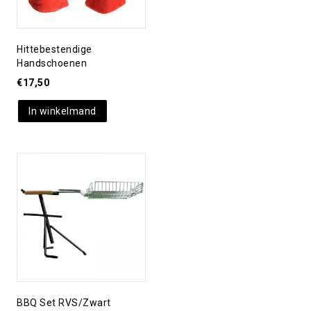
Hittebestendige
Handschoenen
€
17,50
In winkelmand
Toevoegen aan
verlanglijst
BBQ Set RVS/zwart