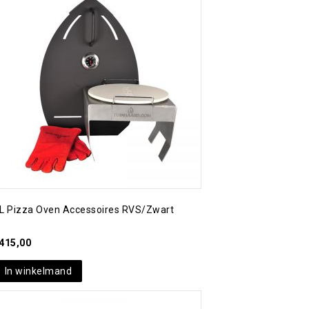
Toevoegen aan
verlanglijst
L Pizza Oven Accessoires RVS/Zwart
415,00
In winkelmand