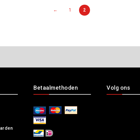
←
1
2
Betaalmethoden
Volg ons
arden