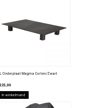
Toevoegen aan
verlanglijst
L Onderplaat Magma Corten/zwart
225,00
In winkelmand