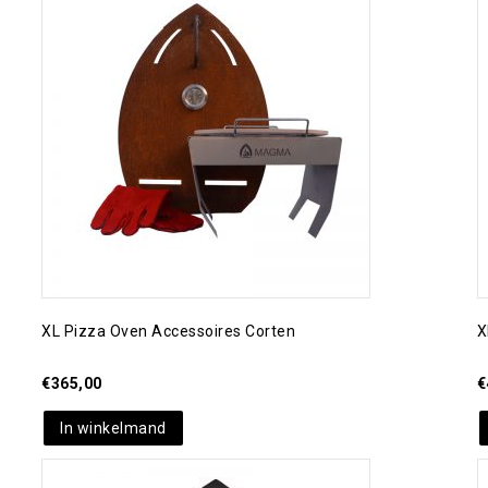
Toevoegen aan
verlanglijst
XL Pizza Oven Accessoires Corten
X
€
365,00
€
In winkelmand