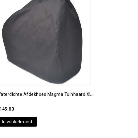
Toevoegen aan
verlanglijst
aterdichte Afdekhoes Magma Tuinhaard XL
145,00
In winkelmand