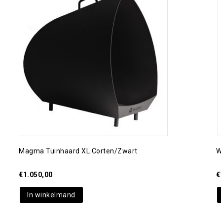
Toevoegen aan
verlanglijst
Magma Tuinhaard XL Corten/zwart
W
€
1.050,00
€
In winkelmand