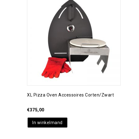
Toevoegen aan
verlanglijst
XL Pizza Oven Accessoires Corten/zwart
€
375,00
In winkelmand