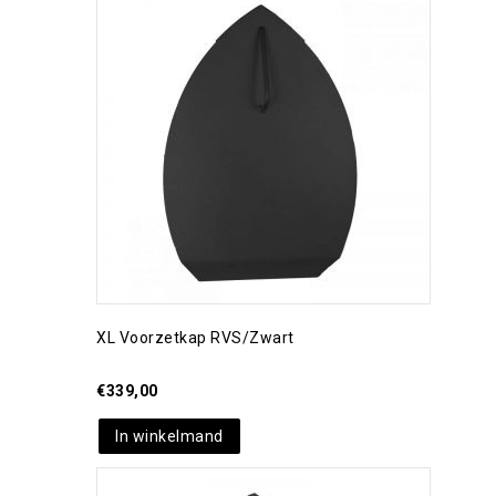
Toevoegen aan
verlanglijst
XL Voorzetkap RVS/zwart
€
339,00
In winkelmand