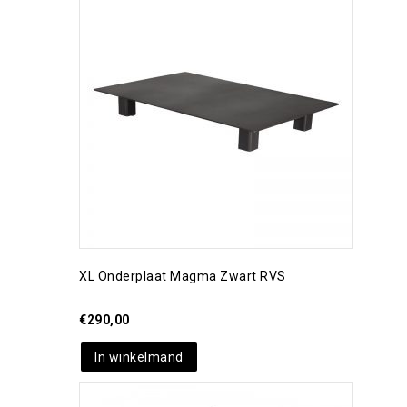
Toevoegen aan
verlanglijst
XL Onderplaat Magma Zwart RVS
€
290,00
In winkelmand