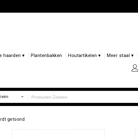
e haarden ▾
Plantenbakken
Houtartikelen ▾
Meer staal ▾
rieën
ordt getoond