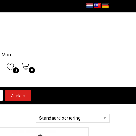
More
0
0
Standaard sortering