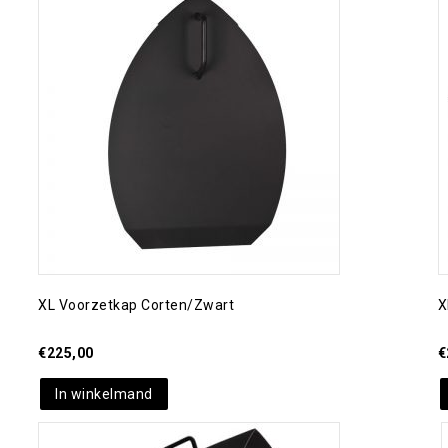
Toevoegen aan
verlanglijst
XL Voorzetkap Corten/zwart
X
€
225,00
€
In winkelmand