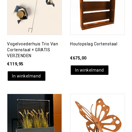
verlanglijst
verlanglijst
Vogelvoederhuis Trio Van
Houtopslag Cortenstaal
Cortenstaal + GRATIS
VERZENDEN
€
675,00
€
119,95
In winkelmand
In winkelmand
Toevoegen aan
Toevoegen aan
verlanglijst
verlanglijst