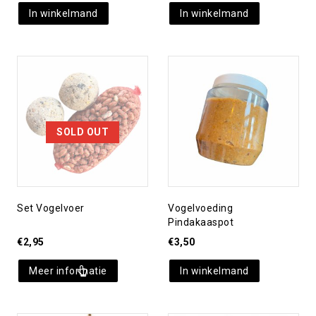
In winkelmand
In winkelmand
Toevoegen aan
Toevoegen aan
verlanglijst
verlanglijst
SOLD OUT
Set Vogelvoer
Vogelvoeding
Pindakaaspot
€
2,95
€
3,50
Meer informatie
In winkelmand