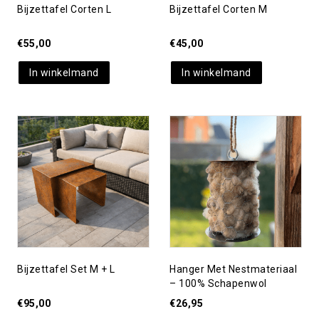
Bijzettafel Corten L
Bijzettafel Corten M
€
55,00
€
45,00
In winkelmand
In winkelmand
Toevoegen aan
Toevoegen aan
verlanglijst
verlanglijst
Bijzettafel Set M + L
Hanger Met Nestmateriaal
– 100% Schapenwol
€
95,00
€
26,95