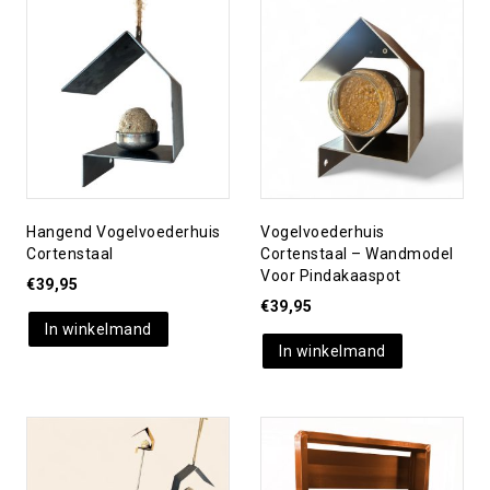
Toevoegen aan
Toevoegen aan
verlanglijst
verlanglijst
Hangend Vogelvoederhuis
Vogelvoederhuis
Cortenstaal
Cortenstaal – Wandmodel
Voor Pindakaaspot
€
39,95
€
39,95
In winkelmand
In winkelmand
Toevoegen aan
Toevoegen aan