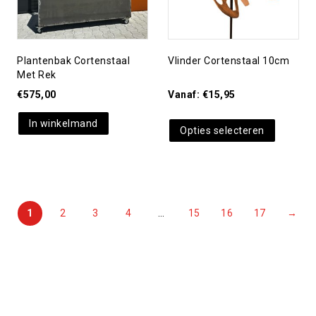
Plantenbak Cortenstaal
Vlinder Cortenstaal 10cm
Met Rek
€
575,00
Vanaf:
€
15,95
In winkelmand
Opties selecteren
1
2
3
4
…
15
16
17
→