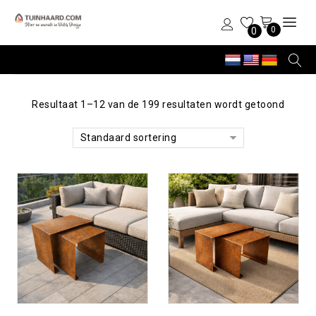
0
0
Resultaat 1–12 van de 199 resultaten wordt getoond
Standaard sortering
Toevoegen aan
Toevoegen aan
verlanglijst
verlanglijst