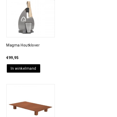
Toevoegen aan
verlanglijst
Magma Houtklover
€
99,95
In winkelmand
Toevoegen aan
verlanglijst