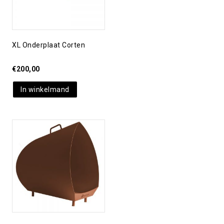
XL Onderplaat Corten
€
200,00
In winkelmand
Toevoegen aan
verlanglijst