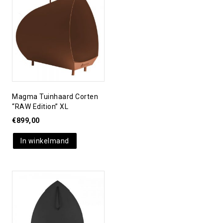
Toevoegen aan
verlanglijst
Magma Tuinhaard Corten
“RAW Edition” XL
€
899,00
In winkelmand
Toevoegen aan
verlanglijst