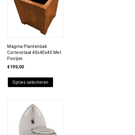
verlanglijst
Magma Plantenbak
Cortenstaal 40x40x40 Met
Pootjes
€
199,00
Opties selecteren
Toevoegen aan
verlanglijst