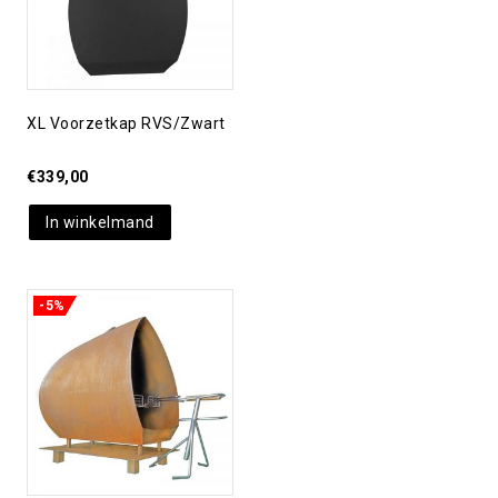
XL Voorzetkap RVS/zwart
€
339,00
In winkelmand
-5%
Toevoegen aan
verlanglijst