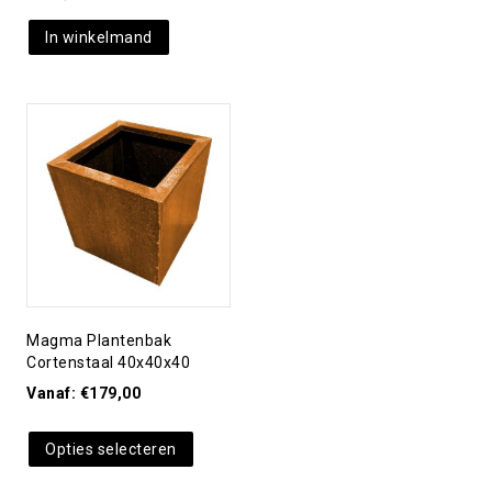
In winkelmand
Toevoegen aan
verlanglijst
Magma Plantenbak
Cortenstaal 40x40x40
Vanaf:
€
179,00
Opties selecteren