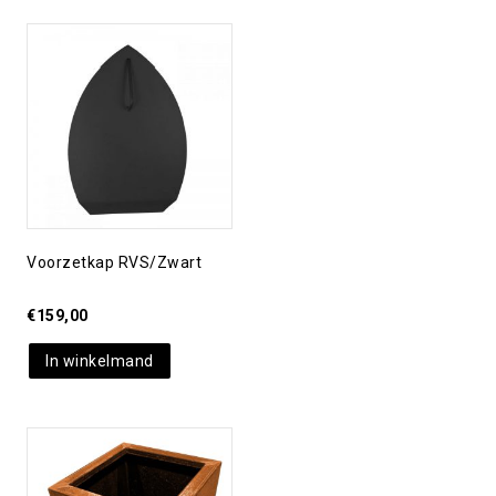
Toevoegen aan
verlanglijst
Voorzetkap RVS/zwart
€
159,00
In winkelmand
Toevoegen aan