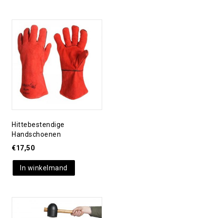
Toevoegen aan
verlanglijst
Hittebestendige
Handschoenen
€
17,50
In winkelmand