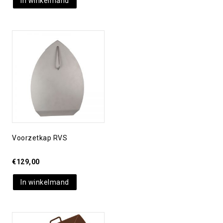
In winkelmand
Toevoegen aan
verlanglijst
Voorzetkap RVS
€
129,00
In winkelmand