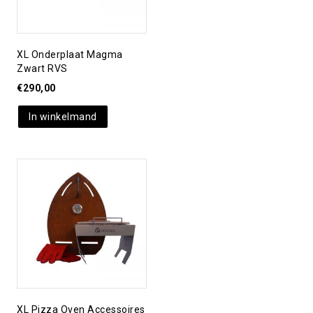
XL Onderplaat Magma
Zwart RVS
€
290,00
In winkelmand
Toevoegen aan
verlanglijst
XL Pizza Oven Accessoires