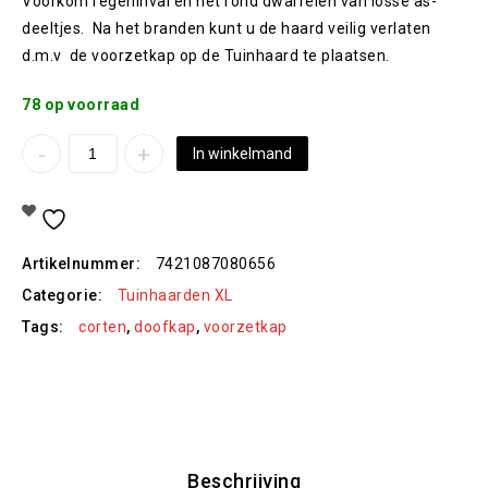
Voorkom regeninval en het rond dwarrelen van losse as-
deeltjes. Na het branden kunt u de haard veilig verlaten
d.m.v de voorzetkap op de Tuinhaard te plaatsen.
78 op voorraad
In winkelmand
Toevoegen Aan Verlanglijst
Artikelnummer:
7421087080656
Categorie:
Tuinhaarden XL
Tags:
corten
,
doofkap
,
voorzetkap
Beschrijving