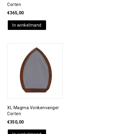
Corten
€
365,00
In winkelmand
Toevoegen aan
verlanglijst
XL Magma Vonkenvanger
Corten
€
350,00