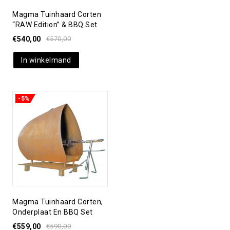
Magma Tuinhaard Corten
“RAW Edition” & BBQ Set
€
540,00
€
570,00
In winkelmand
-5%
Toevoegen aan
verlanglijst
Magma Tuinhaard Corten,
Onderplaat En BBQ Set
€
559,00
€
590,00