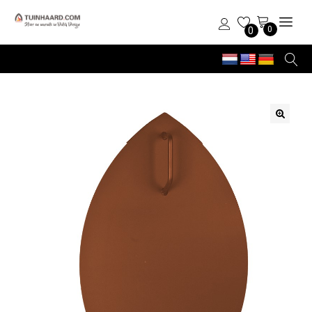
0
0
🔍