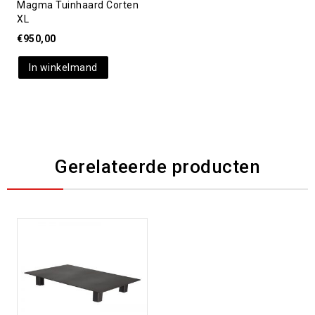
Magma Tuinhaard Corten
XL
€
950,00
In winkelmand
Gerelateerde producten
Toevoegen aan
verlanglijst