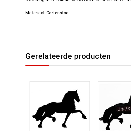
Materiaal: Cortenstaal
Gerelateerde producten
Toevoegen aan
Toevoegen aan
verlanglijst
verlanglijst