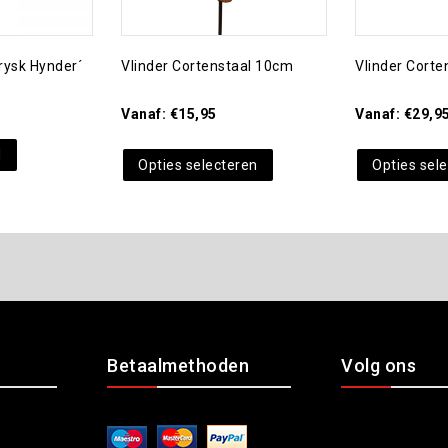
rysk Hynder´
Vlinder Cortenstaal 10cm
Vlinder Cort
Vanaf:
€
15,95
Vanaf:
€
29,9
d
Opties selecteren
Opties sel
Betaalmethoden
Volg ons