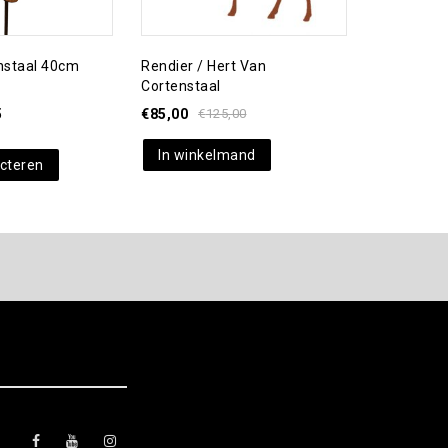
enstaal 40cm
Rendier / Hert Van
“Bij” Cort
Cortenstaal
5
€
85,00
€
125,00
€
9,95
In winkelmand
In wink
ecteren