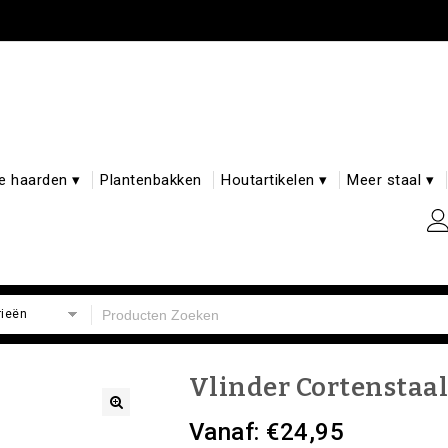
e haarden ▾
Plantenbakken
Houtartikelen ▾
Meer staal ▾
rieën
Vlinder Cortenstaa
Vanaf:
€
24,95
🔍