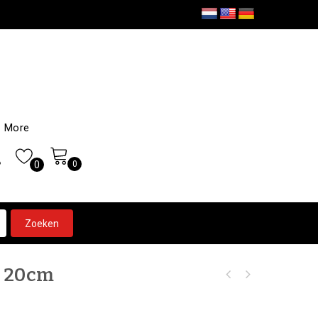
More
0
0
l 20cm