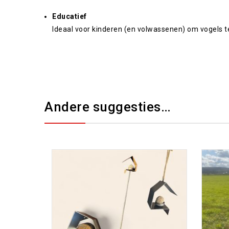
Educatief
Ideaal voor kinderen (en volwassenen) om vogels te
Andere suggesties…
Toevoegen aan
verlanglijst