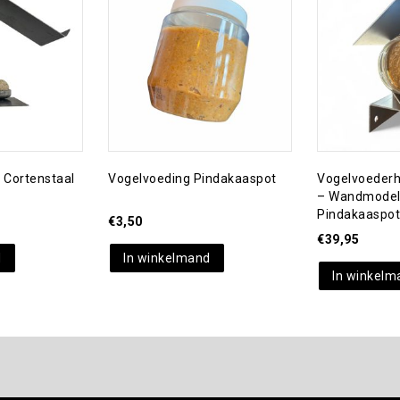
Toevoegen aan
verlanglijst
verlanglijst
 Cortenstaal
Vogelvoeding Pindakaaspot
Vogelvoederh
– Wandmodel
Pindakaaspot
€
3,50
€
39,95
d
In winkelmand
In winkelm