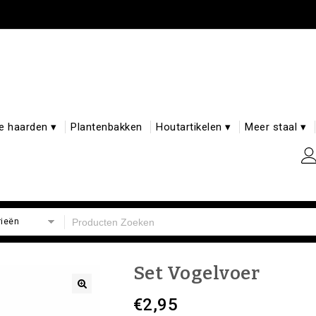
e haarden ▾
Plantenbakken
Houtartikelen ▾
Meer staal ▾
rieën
Set Vogelvoer
€
2,95
🔍