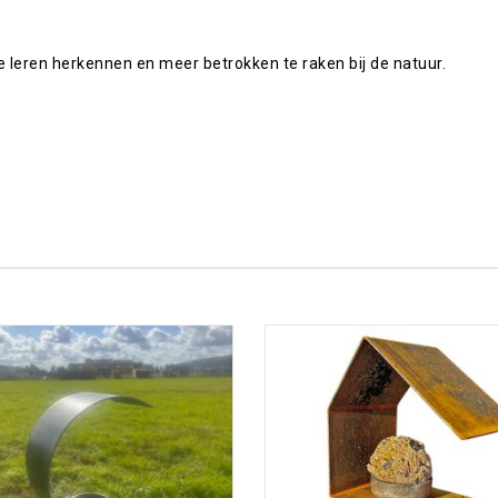
 leren herkennen en meer betrokken te raken bij de natuur.
Toevoegen aan
Toevoegen aan
verlanglijst
verlanglijst