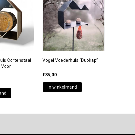
Toevoegen aan
Toevoegen aan
verlanglijst
uis Cortenstaal
Vogel Voederhuis “duokap”
Hanger Me
 Voor
100% Sch
€
85,00
€
26,95
In winkelmand
In wink
and