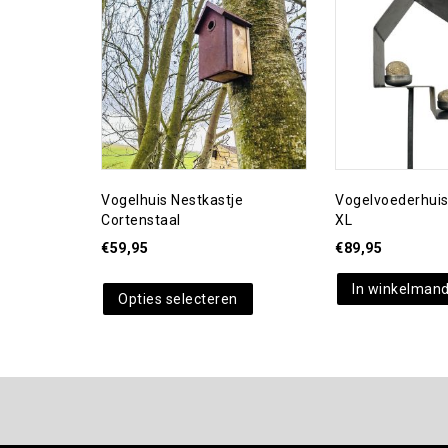
Toevoegen aan
Toevoegen aan
verlanglijst
verlanglijst
Vogelhuis Nestkastje
Vogelvoederhuis
Cortenstaal
XL
€
59,95
€
89,95
In winkelman
Opties selecteren