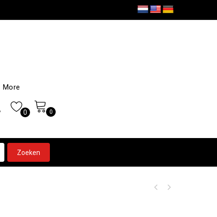
More
0
0