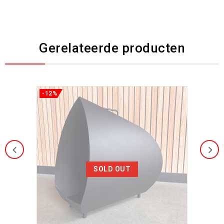
Gerelateerde producten
-12%
Toevoegen aan
verlanglijst
SOLD OUT