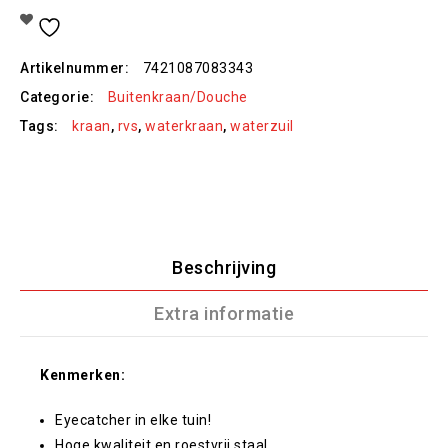
Toevoegen Aan Verlanglijst
Artikelnummer:
7421087083343
Categorie:
Buitenkraan/Douche
Tags:
kraan
,
rvs
,
waterkraan
,
waterzuil
Beschrijving
Extra informatie
Kenmerken:
Eyecatcher in elke tuin!
Hoge kwaliteit en roestvrij staal