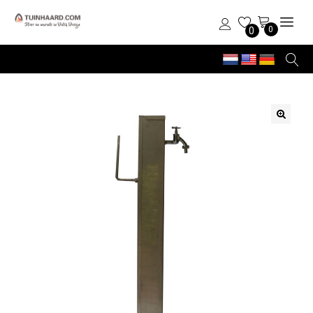
0
0
🔍