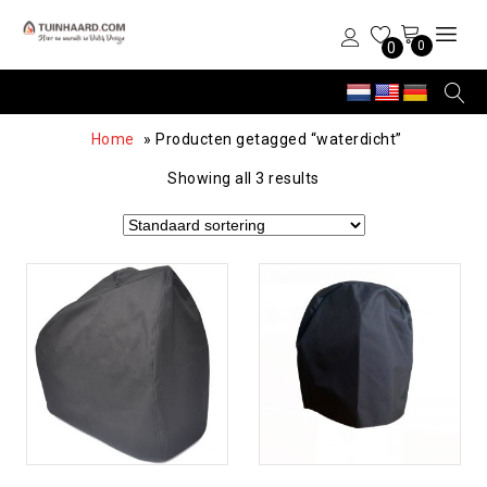
0
0
Home
»
Producten getagged “waterdicht”
Showing all 3 results
Toevoegen aan
Toevoegen aan
verlanglijst
verlanglijst