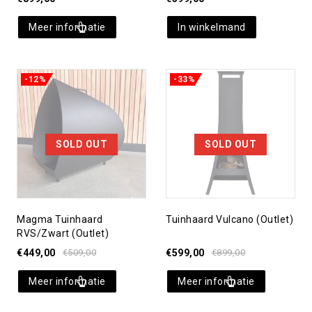
Meer informatie
In winkelmand
-12%
-33%
Toevoegen aan
Toevoegen aan
verlanglijst
verlanglijst
SOLD OUT
SOLD OUT
Magma Tuinhaard
Tuinhaard Vulcano (outlet)
RVS/zwart (Outlet)
€
449,00
€
509,00
€
599,00
€
899,00
Meer informatie
Meer informatie