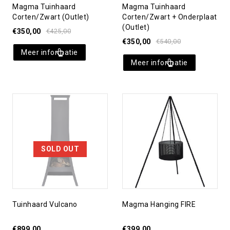
Magma Tuinhaard
Magma Tuinhaard
Corten/zwart (outlet)
Corten/zwart + Onderplaat
(outlet)
€
350,00
€
425,00
€
350,00
€
540,00
Meer informatie
Meer informatie
Toevoegen aan
Toevoegen aan
verlanglijst
verlanglijst
SOLD OUT
Tuinhaard Vulcano
Magma Hanging FIRE
€
899,00
€
399,00