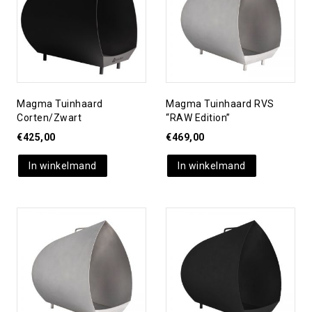
verlanglijst
verlanglijst
Magma Tuinhaard
Magma Tuinhaard RVS
Corten/zwart
“RAW Edition”
€
425,00
€
469,00
In winkelmand
In winkelmand
Toevoegen aan
Toevoegen aan
verlanglijst
verlanglijst