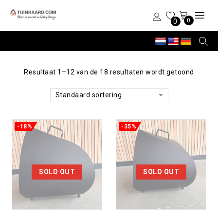
0
0
Resultaat 1–12 van de 18 resultaten wordt getoond
Standaard sortering
-18%
-35%
Toevoegen aan
Toevoegen aan
verlanglijst
verlanglijst
SOLD OUT
SOLD OUT