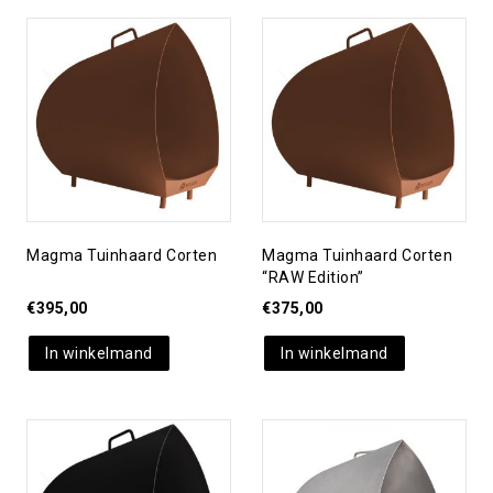
Toevoegen aan
Toevoegen aan
verlanglijst
verlanglijst
Magma Tuinhaard Corten
Magma Tuinhaard Corten
“RAW Edition”
€
395,00
€
375,00
In winkelmand
In winkelmand
Toevoegen aan
Toevoegen aan