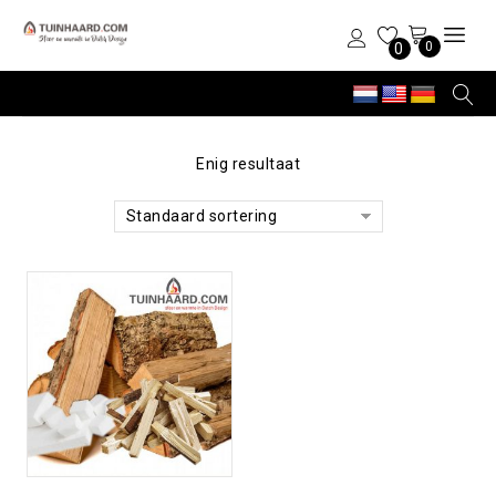
0
0
Enig resultaat
Standaard sortering
Toevoegen aan
verlanglijst