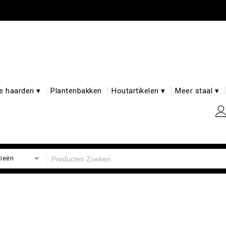
e haarden ▾
Plantenbakken
Houtartikelen ▾
Meer staal ▾
rieën