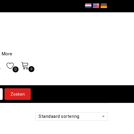
More
0
0
Standaard sortering