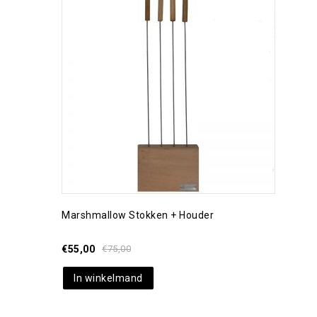
Toevoegen aan
verlanglijst
Marshmallow Stokken + Houder
€
55,00
€
75,00
In winkelmand