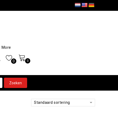
More
0
0
Standaard sortering