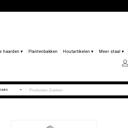
e haarden ▾
Plantenbakken
Houtartikelen ▾
Meer staal ▾
rieën