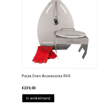
Toevoegen aan
verlanglijst
Pizza Oven Accessoires RVS
€
239,00
In winkelmand