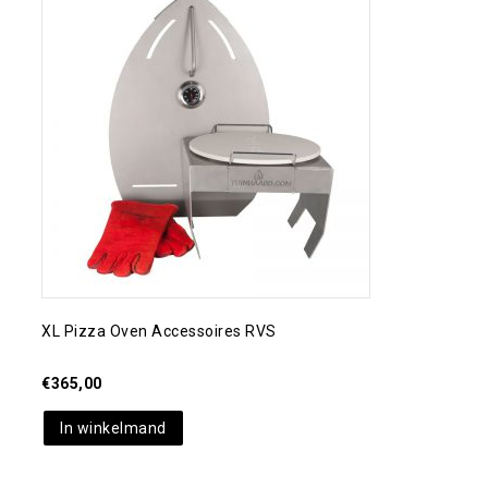
Toevoegen aan
verlanglijst
XL Pizza Oven Accessoires RVS
€
365,00
In winkelmand