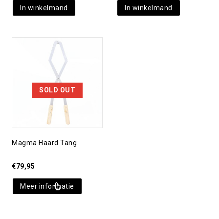
In winkelmand
In winkelmand
Toevoegen aan
verlanglijst
SOLD OUT
Magma Haard Tang
€
79,95
Meer informatie