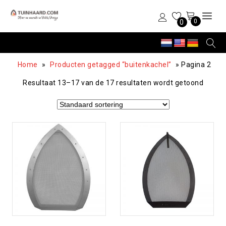
0
0
Home
»
Producten getagged “buitenkachel”
»
Pagina 2
Resultaat 13–17 van de 17 resultaten wordt getoond
Toevoegen aan
Toevoegen aan
verlanglijst
verlanglijst