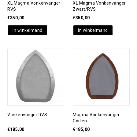
XL Magma Vonkenvanger
XL Magma Vonkenvanger
RVS
Zwart/RVS
€
350,00
€
350,00
In winkelmand
In winkelmand
Toevoegen aan
Toevoegen aan
verlanglijst
verlanglijst
Vonkenvanger RVS
Magma Vonkenvanger
Corten
€
185,00
€
185,00