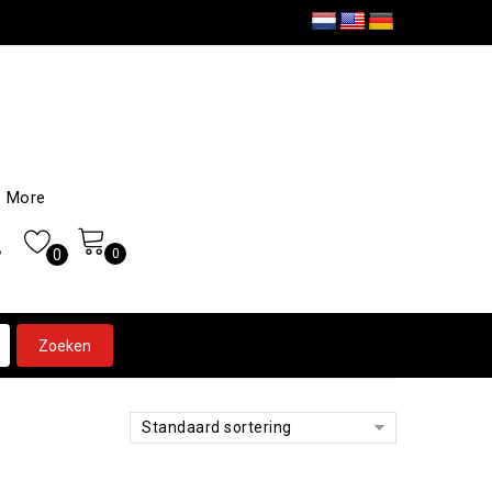
More
0
0
Standaard sortering