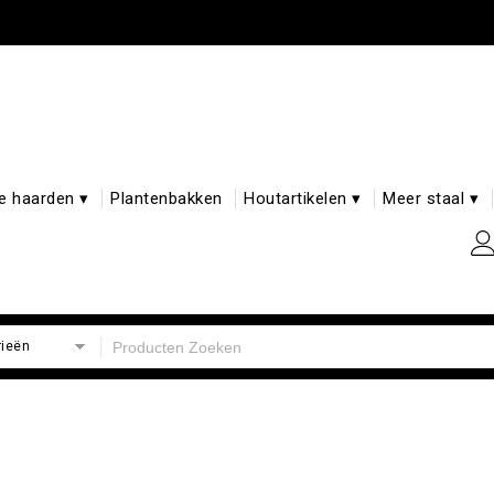
e haarden ▾
Plantenbakken
Houtartikelen ▾
Meer staal ▾
rieën