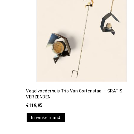
Toevoegen aan
verlanglijst
Vogelvoederhuis Trio Van Cortenstaal + GRATIS
VERZENDEN
€
119,95
In winkelmand